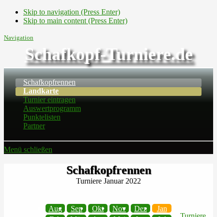
Skip to navigation (Press Enter)
Skip to main content (Press Enter)
Navigation
Schafkopf-Turniere.de
Schafkopfrennen
Landkarte
Turnier eintragen
Auswertprogramm
Punktelisten
Partner
Menü schließen
Schafkopfrennen
Turniere Januar 2022
Aug
Sep
Okt
Nov
Dez
Jan
Turniere