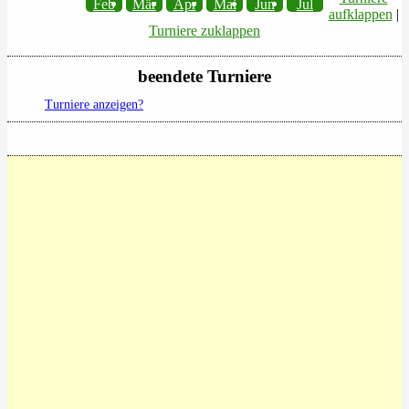
Feb
Mär
Apr
Mai
Jun
Jul
aufklappen
|
Turniere zuklappen
beendete Turniere
Turniere anzeigen?