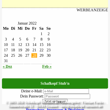
WERBEANZEIGE
Januar 2022
Mo
Di
Mi
Do
Fr
Sa
So
1
2
3
4
5
6
7
8
9
10
11
12
13
14
15
16
17
18
19
20
21
22
23
24
25
26
27
28
29
30
31
« Dez
Feb »
Schafkopf Stub'n
Deine e-Mail:
Dein Passwort:
Jetzt einloggen
© 2003-2026 Schafkopf-Turniere.de | Herausgeber: Florian Fuchs -
Säumerstraße 22 - 94143 Grainet - info@schafkopf-turniere.de
Datenschutz
|
Impressum & Disclaimer