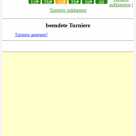
Feb
Mär
Apr
Mai
Jun
Jul
aufklappen
|
Turniere zuklappen
beendete Turniere
Turniere anzeigen?