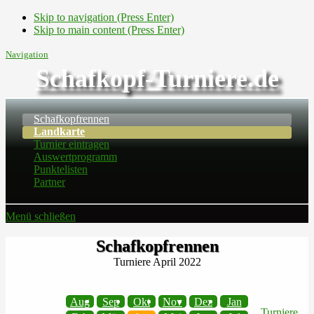
Skip to navigation (Press Enter)
Skip to main content (Press Enter)
Navigation
Schafkopf-Turniere.de
Schafkopfrennen
Landkarte
Turnier eintragen
Auswertprogramm
Punktelisten
Partner
Menü schließen
Schafkopfrennen
Turniere April 2022
Aug
Sep
Okt
Nov
Dez
Jan
Turniere