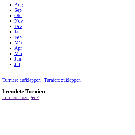
Aug
Sep
Okt
Nov
Dez
Jan
Feb
Mär
Apr
Mai
Jun
Jul
Turniere aufklappen
|
Turniere zuklappen
beendete Turniere
Turniere anzeigen?