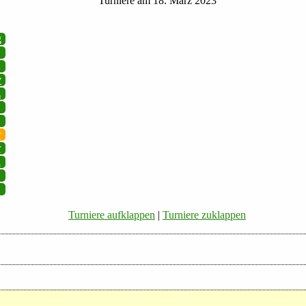
Turniere am 18. März 2023
g
v
z
r
r
i
Turniere aufklappen
|
Turniere zuklappen