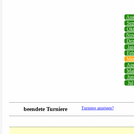
Au
Sep
Okt
No
De
Jan
Feb
Mä
Ap
Ma
Jun
Jul
beendete Turniere
Turniere anzeigen?