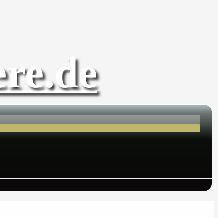
re.de