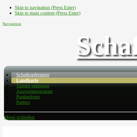
Skip to navigation (Press Enter)
Skip to main content (Press Enter)
Navigation
Scha
Schafkopfrennen
Landkarte
Turnier eintragen
Auswertprogramm
Punktelisten
Partner
Menü schließen