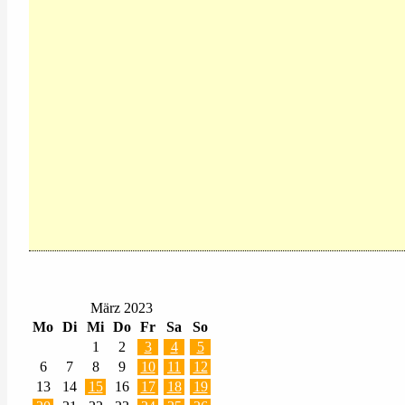
März 2023
Mo
Di
Mi
Do
Fr
Sa
So
1
2
3
4
5
6
7
8
9
10
11
12
13
14
15
16
17
18
19