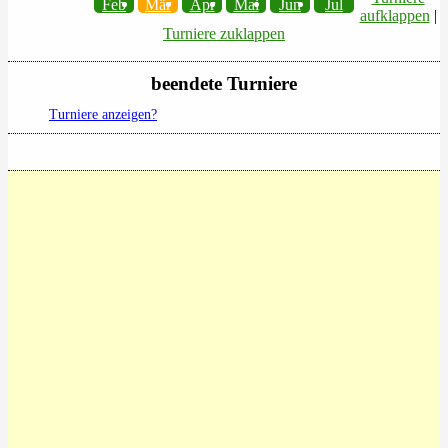
Feb
Mär
Apr
Mai
Jun
Jul
aufklappen
|
Turniere zuklappen
beendete Turniere
Turniere anzeigen?