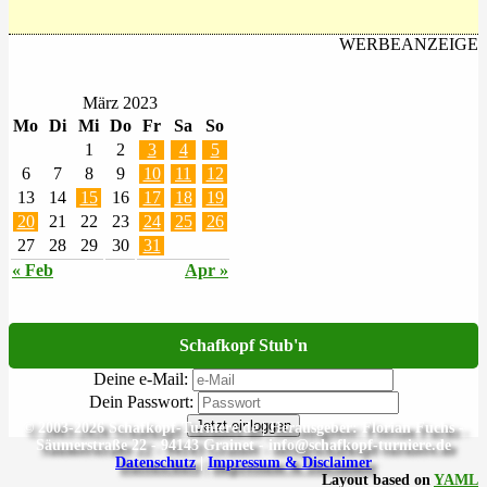
WERBEANZEIGE
März 2023
Mo
Di
Mi
Do
Fr
Sa
So
1
2
3
4
5
6
7
8
9
10
11
12
13
14
15
16
17
18
19
20
21
22
23
24
25
26
27
28
29
30
31
« Feb
Apr »
Schafkopf Stub'n
Deine e-Mail:
Dein Passwort:
Jetzt einloggen
© 2003-2026 Schafkopf-Turniere.de | Herausgeber: Florian Fuchs -
Säumerstraße 22 - 94143 Grainet - info@schafkopf-turniere.de
Datenschutz
|
Impressum & Disclaimer
Layout based on
YAML