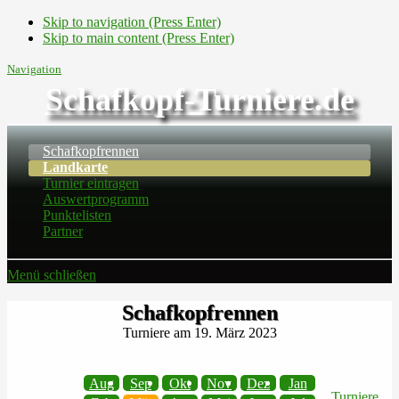
Skip to navigation (Press Enter)
Skip to main content (Press Enter)
Navigation
Schafkopf-Turniere.de
Schafkopfrennen
Landkarte
Turnier eintragen
Auswertprogramm
Punktelisten
Partner
Menü schließen
Schafkopfrennen
Turniere am 19. März 2023
Aug
Sep
Okt
Nov
Dez
Jan
Turniere