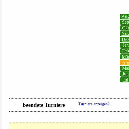
Au
Sep
Okt
No
De
Jan
Feb
Mä
Ap
Ma
Jun
Jul
beendete Turniere
Turniere anzeigen?