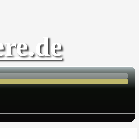
re.de