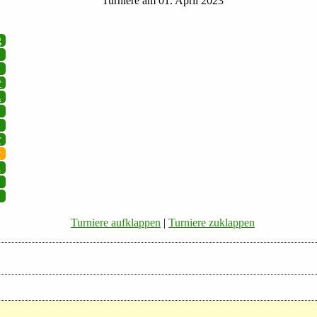
Turniere am 01. April 2023
g
v
z
r
r
i
Turniere aufklappen
|
Turniere zuklappen