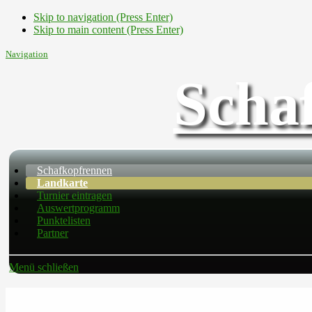
Skip to navigation (Press Enter)
Skip to main content (Press Enter)
Navigation
Scha
Schafkopfrennen
Landkarte
Turnier eintragen
Auswertprogramm
Punktelisten
Partner
Menü schließen