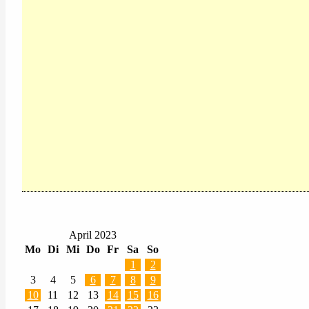
April 2023
Mo
Di
Mi
Do
Fr
Sa
So
1
2
3
4
5
6
7
8
9
10
11
12
13
14
15
16