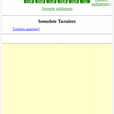
Feb
Mär
Apr
Mai
Jun
Jul
aufklappen
|
Turniere zuklappen
beendete Turniere
Turniere anzeigen?