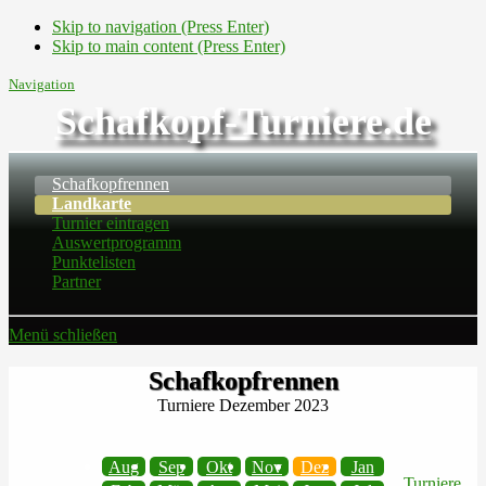
Skip to navigation (Press Enter)
Skip to main content (Press Enter)
Navigation
Schafkopf-Turniere.de
Schafkopfrennen
Landkarte
Turnier eintragen
Auswertprogramm
Punktelisten
Partner
Menü schließen
Schafkopfrennen
Turniere Dezember 2023
Aug
Sep
Okt
Nov
Dez
Jan
Turniere