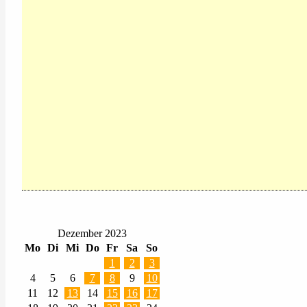
Dezember 2023
Mo
Di
Mi
Do
Fr
Sa
So
1
2
3
4
5
6
7
8
9
10
11
12
13
14
15
16
17