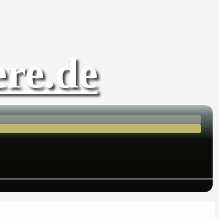
re.de