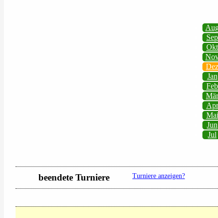
Au
Sep
Okt
No
De
Jan
Feb
Mä
Ap
Ma
Jun
Jul
beendete Turniere
Turniere anzeigen?