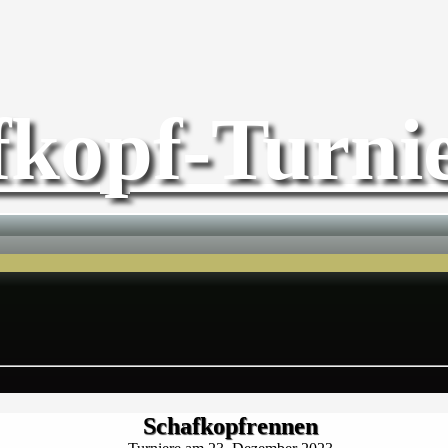
fkopf-Turnie
Schafkopfrennen