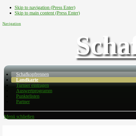
Skip to navigation (Press Enter)
Skip to main content (Press Enter)
Navigation
Scha
Schafkopfrennen
Landkarte
Turnier eintragen
Auswertprogramm
Punktelisten
Partner
Menü schließen