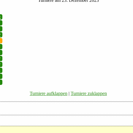
Turniere am 23. Dezember 2023
g
v
z
r
r
i
Turniere aufklappen
|
Turniere zuklappen