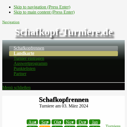
Skip to navigation (Press Enter)
Skip to main content (Press Enter)
Navigation
Schafkopf-Turniere.de
Schafkopfrennen
Landkarte
Turnier eintragen
Auswertprogramm
Punktelisten
Partner
Menü schließen
Schafkopfrennen
Turniere am 03. März 2024
Aug
Sep
Okt
Nov
Dez
Jan
Turniere