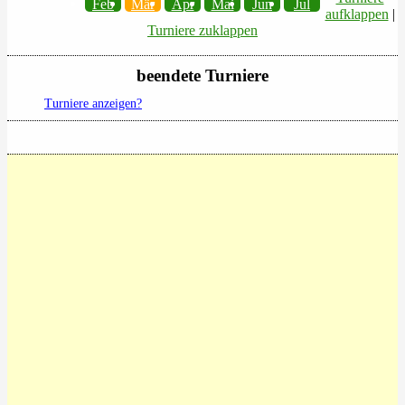
Feb
Mär
Apr
Mai
Jun
Jul
aufklappen
|
Turniere zuklappen
beendete Turniere
Turniere anzeigen?