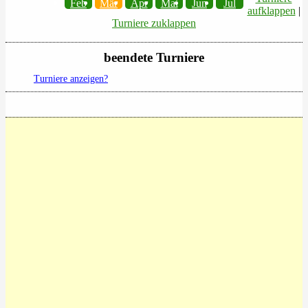
Feb
Mär
Apr
Mai
Jun
Jul
aufklappen
|
Turniere zuklappen
beendete Turniere
Turniere anzeigen?