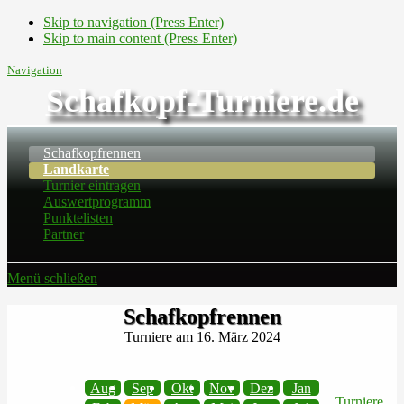
Skip to navigation (Press Enter)
Skip to main content (Press Enter)
Navigation
Schafkopf-Turniere.de
Schafkopfrennen
Landkarte
Turnier eintragen
Auswertprogramm
Punktelisten
Partner
Menü schließen
Schafkopfrennen
Turniere am 16. März 2024
Aug
Sep
Okt
Nov
Dez
Jan
Turniere