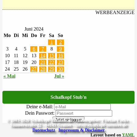
WERBEANZEIGE
Juni 2024
Mo
Di
Mi
Do
Fr
Sa
So
1
2
3
4
5
6
7
8
9
10
11
12
13
14
15
16
17
18
19
20
21
22
23
24
25
26
27
28
29
30
« Mai
Jul »
Schafkopf Stub'n
Deine e-Mail:
Dein Passwort:
Jetzt einloggen
© 2003-2026 Schafkopf-Turniere.de | Herausgeber: Florian Fuchs -
Säumerstraße 22 - 94143 Grainet - info@schafkopf-turniere.de
Datenschutz
|
Impressum & Disclaimer
Layout based on
YAML