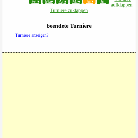
Feb
Mär
Apr
Mai
Jun
Jul
aufklappen
|
Turniere zuklappen
beendete Turniere
Turniere anzeigen?