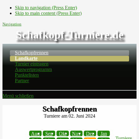
Skip to navigation (Press Enter)
Skip to main content (Press Enter)
Navigation
Schafkopf-Turniere.de
Schafkopfrennen
Landkarte
Turnier eintragen
Auswertprogramm
Punktelisten
Partner
Menü schließen
Schafkopfrennen
Turniere am 02. Juni 2024
Aug
Sep
Okt
Nov
Dez
Jan
Turniere