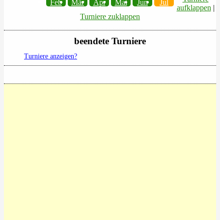
Feb
Mär
Apr
Mai
Jun
Jul
aufklappen
|
Turniere zuklappen
beendete Turniere
Turniere anzeigen?