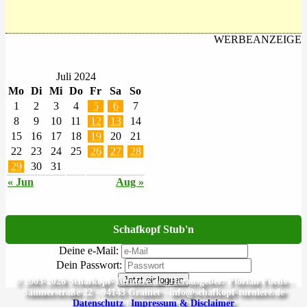
WERBEANZEIGE
Juli 2024
Mo
Di
Mi
Do
Fr
Sa
So
1
2
3
4
5
6
7
8
9
10
11
12
13
14
15
16
17
18
19
20
21
22
23
24
25
26
27
28
29
30
31
« Jun
Aug »
Schafkopf Stub'n
Deine e-Mail:
Dein Passwort:
Jetzt einloggen
© 2003-2026 Schafkopf-Turniere.de | Herausgeber: Florian Fuchs -
Säumerstraße 22 - 94143 Grainet - info@schafkopf-turniere.de
Datenschutz
|
Impressum & Disclaimer