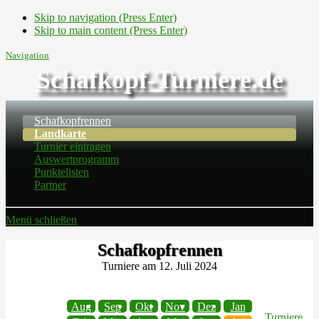
Skip to navigation (Press Enter)
Skip to main content (Press Enter)
Navigation
Schafkopf-Turniere.de
Schafkopfrennen
Landkarte
Turnier eintragen
Auswertprogramm
Punktelisten
Partner
Menü schließen
Schafkopfrennen
Turniere am 12. Juli 2024
Aug
Sep
Okt
Nov
Dez
Jan
Turniere