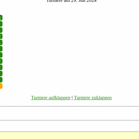
Turniere am 29. Juli 2024
g
v
z
r
r
i
Turniere aufklappen
|
Turniere zuklappen