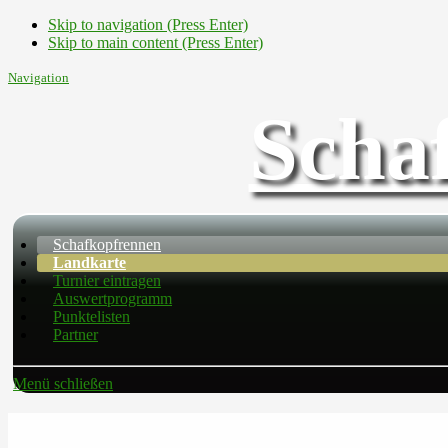
Skip to navigation (Press Enter)
Skip to main content (Press Enter)
Navigation
Scha
Schafkopfrennen
Landkarte
Turnier eintragen
Auswertprogramm
Punktelisten
Partner
Menü schließen