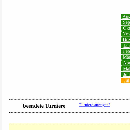
Au
Sep
Okt
No
De
Jan
Feb
Mä
Ap
Ma
Jun
Jul
beendete Turniere
Turniere anzeigen?