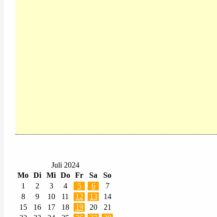
Juli 2024
Mo
Di
Mi
Do
Fr
Sa
So
1
2
3
4
5
6
7
8
9
10
11
12
13
14
15
16
17
18
19
20
21