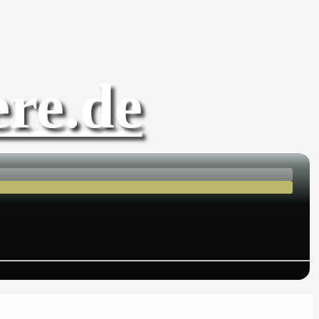
re.de