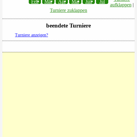
Feb
Mär
Apr
Mai
Jun
Jul
aufklappen
|
Turniere zuklappen
beendete Turniere
Turniere anzeigen?