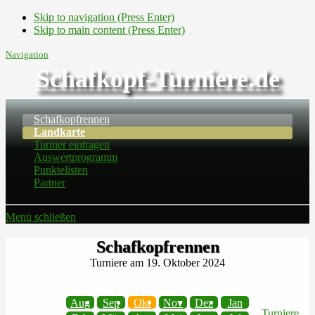
Skip to navigation (Press Enter)
Skip to main content (Press Enter)
Navigation
Schafkopf-Turniere.de
Schafkopfrennen
Landkarte
Turnier eintragen
Auswertprogramm
Punktelisten
Partner
Menü schließen
Schafkopfrennen
Turniere am 19. Oktober 2024
Aug
Sep
Okt
Nov
Dez
Jan
Turniere