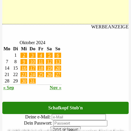
WERBEANZEIGE
Oktober 2024
Mo
Di
Mi
Do
Fr
Sa
So
1
2
3
4
5
6
7
8
9
10
11
12
13
14
15
16
17
18
19
20
21
22
23
24
25
26
27
28
29
30
31
« Sep
Nov »
Schafkopf Stub'n
Deine e-Mail:
Dein Passwort:
Jetzt einloggen
© 2003-2026 Schafkopf-Turniere.de | Herausgeber: Florian Fuchs -