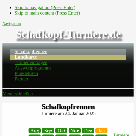
Skip to navigation (Press Enter)
Skip to main content (Press Enter)
Navigation
Schafkopf-Turniere.de
Schafkopfrennen
Landkarte
Turnier eintragen
Auswertprogramm
Punktelisten
Partner
Menü schließen
Schafkopfrennen
Turniere am 24. Januar 2025
Aug
Sep
Okt
Nov
Dez
Jan
Turniere