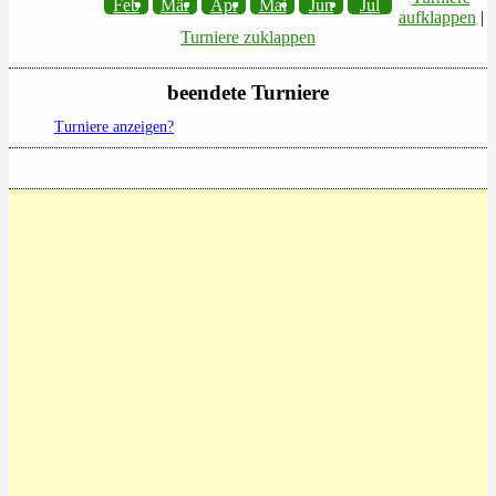
Feb
Mär
Apr
Mai
Jun
Jul
aufklappen
|
Turniere zuklappen
beendete Turniere
Turniere anzeigen?