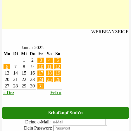
WERBEANZEIGE
Januar 2025
Mo
Di
Mi
Do
Fr
Sa
So
1
2
3
4
5
6
7
8
9
10
11
12
13
14
15
16
17
18
19
20
21
22
23
24
25
26
27
28
29
30
31
« Dez
Feb »
Schafkopf Stub'n
Deine e-Mail:
Dein Passwort: