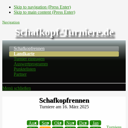
Skip to navigation (Press Enter)
Skip to main content (Press Enter)
Navigation
Schafkopf-Turniere.de
Schafkopfrennen
Landkarte
Turnier eintragen
Auswertprogramm
Punktelisten
Partner
Menü schließen
Schafkopfrennen
Turniere am 16. März 2025
Aug
Sep
Okt
Nov
Dez
Jan
Turniere