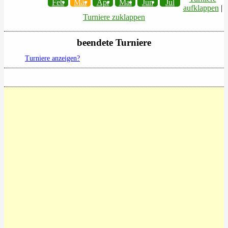
Feb
Mär
Apr
Mai
Jun
Jul
aufklappen
|
Turniere zuklappen
beendete Turniere
Turniere anzeigen?