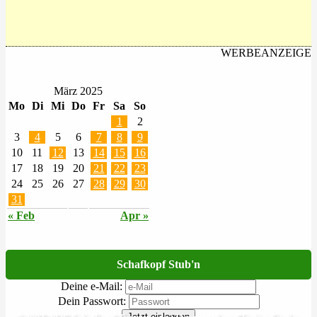
WERBEANZEIGE
März 2025
Mo
Di
Mi
Do
Fr
Sa
So
1
2
3
4
5
6
7
8
9
10
11
12
13
14
15
16
17
18
19
20
21
22
23
24
25
26
27
28
29
30
31
« Feb
Apr »
Schafkopf Stub'n
Deine e-Mail:
Dein Passwort:
Jetzt einloggen