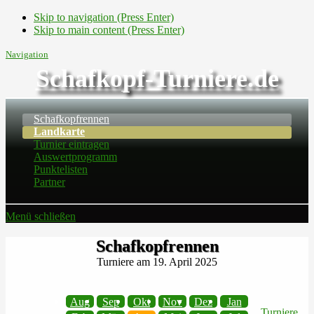
Skip to navigation (Press Enter)
Skip to main content (Press Enter)
Navigation
Schafkopf-Turniere.de
Schafkopfrennen
Landkarte
Turnier eintragen
Auswertprogramm
Punktelisten
Partner
Menü schließen
Schafkopfrennen
Turniere am 19. April 2025
Aug
Sep
Okt
Nov
Dez
Jan
Turniere