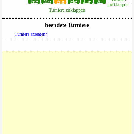
Feb
Mär
Apr
Mai
Jun
Jul
aufklappen
|
Turniere zuklappen
beendete Turniere
Turniere anzeigen?