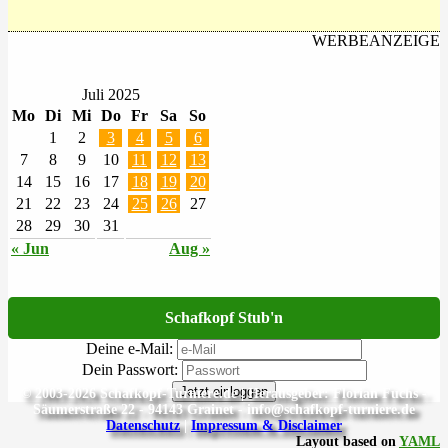
WERBEANZEIGE
Juli 2025
Mo
Di
Mi
Do
Fr
Sa
So
1
2
3
4
5
6
7
8
9
10
11
12
13
14
15
16
17
18
19
20
21
22
23
24
25
26
27
28
29
30
31
« Jun
Aug »
Schafkopf Stub'n
Deine e-Mail:
Dein Passwort:
Jetzt einloggen
© 2003-2026 Schafkopf-Turniere.de | Herausgeber: Florian Fuchs -
Säumerstraße 22 - 94143 Grainet - info@schafkopf-turniere.de
Datenschutz
|
Impressum & Disclaimer
Layout based on
YAML