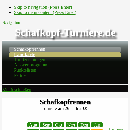
Skip to navigation (Press Enter)
Skip to main content (Press Enter)
Navigation
Schafkopf-Turniere.de
Schafkopfrennen
Landkarte
Turnier eintragen
Auswertprogramm
Punktelisten
Partner
Menü schließen
Schafkopfrennen
Turniere am 26. Juli 2025
Aug
Sep
Okt
Nov
Dez
Jan
Turniere