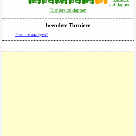
Feb
Mär
Apr
Mai
Jun
Jul
aufklappen
|
Turniere zuklappen
beendete Turniere
Turniere anzeigen?