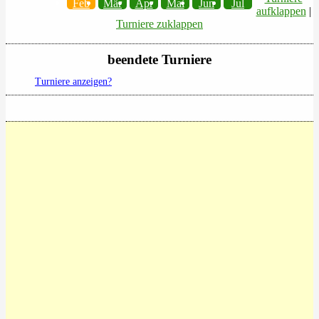
Feb
Mär
Apr
Mai
Jun
Jul
aufklappen
|
Turniere zuklappen
beendete Turniere
Turniere anzeigen?