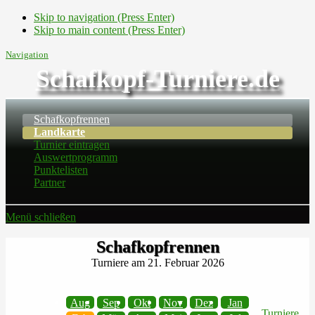
Skip to navigation (Press Enter)
Skip to main content (Press Enter)
Navigation
Schafkopf-Turniere.de
Schafkopfrennen
Landkarte
Turnier eintragen
Auswertprogramm
Punktelisten
Partner
Menü schließen
Schafkopfrennen
Turniere am 21. Februar 2026
Aug
Sep
Okt
Nov
Dez
Jan
Turniere