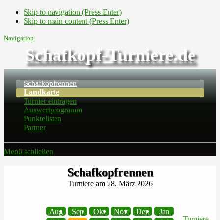
Skip to navigation (Press Enter)
Skip to main content (Press Enter)
Navigation
Schafkopf-Turniere.de
Schafkopfrennen
Landkarte
Turnier eintragen
Auswertprogramm
Punktelisten
Partner
Menü schließen
Schafkopfrennen
Turniere am 28. März 2026
Aug
Sep
Okt
Nov
Dez
Jan
Turniere