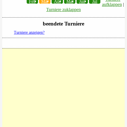
Feb
Mär
Apr
Mai
Jun
Jul
aufklappen
|
Turniere zuklappen
beendete Turniere
Turniere anzeigen?