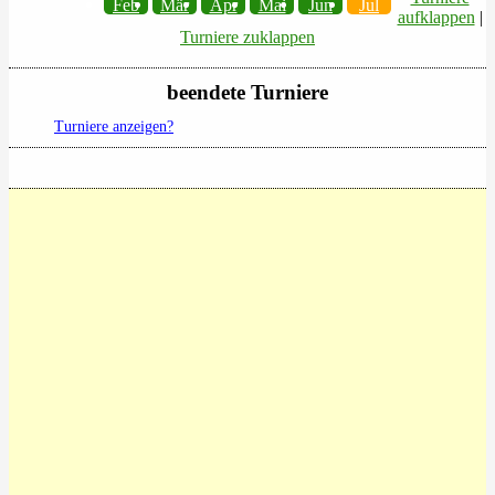
Feb
Mär
Apr
Mai
Jun
Jul
aufklappen
|
Turniere zuklappen
beendete Turniere
Turniere anzeigen?