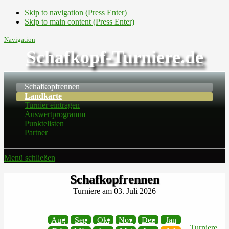
Skip to navigation (Press Enter)
Skip to main content (Press Enter)
Navigation
Schafkopf-Turniere.de
Schafkopfrennen
Landkarte
Turnier eintragen
Auswertprogramm
Punktelisten
Partner
Menü schließen
Schafkopfrennen
Turniere am 03. Juli 2026
Aug
Sep
Okt
Nov
Dez
Jan
Turniere