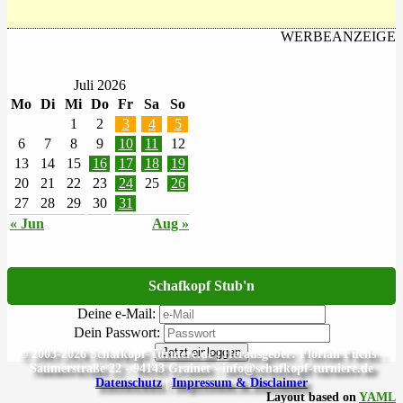
WERBEANZEIGE
Juli 2026
Mo
Di
Mi
Do
Fr
Sa
So
1
2
3
4
5
6
7
8
9
10
11
12
13
14
15
16
17
18
19
20
21
22
23
24
25
26
27
28
29
30
31
« Jun
Aug »
Schafkopf Stub'n
Deine e-Mail:
Dein Passwort:
Jetzt einloggen
© 2003-2026 Schafkopf-Turniere.de | Herausgeber: Florian Fuchs -
Säumerstraße 22 - 94143 Grainet - info@schafkopf-turniere.de
Datenschutz
|
Impressum & Disclaimer
Layout based on
YAML