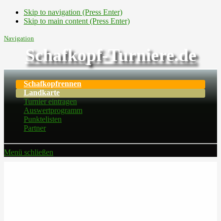
Skip to navigation (Press Enter)
Skip to main content (Press Enter)
Navigation
Schafkopf-Turniere.de
Schafkopfrennen
Landkarte
Turnier eintragen
Auswertprogramm
Punktelisten
Partner
Menü schließen