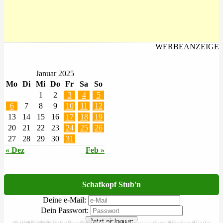
WERBEANZEIGE
Januar 2025
Mo
Di
Mi
Do
Fr
Sa
So
1
2
3
4
5
6
7
8
9
10
11
12
13
14
15
16
17
18
19
20
21
22
23
24
25
26
27
28
29
30
31
« Dez
Feb »
Schafkopf Stub'n
Deine e-Mail:
Dein Passwort:
Jetzt einloggen
© 2003-2026 Schafkopf-Turniere.de | Herausgeber: Florian Fuchs -