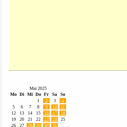
Mai 2025
Mo
Di
Mi
Do
Fr
Sa
So
1
2
3
4
5
6
7
8
9
10
11
12
13
14
15
16
17
18
19
20
21
22
23
24
25
26
27
28
29
30
31