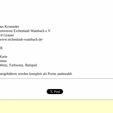
aus Kronseder
zenverein Eichenlaub Wambach e.V.
rd Grasser
//www.eichenlaub-wambach.de/
UR
Karte
minus
 Wenz, Farbwenz, Rufspiel
artgebühren werden komplett als Preise ausbezahlt.