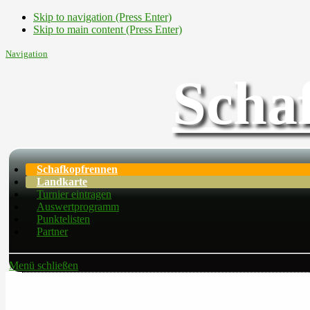
Skip to navigation (Press Enter)
Skip to main content (Press Enter)
Navigation
Scha
Schafkopfrennen
Landkarte
Turnier eintragen
Auswertprogramm
Punktelisten
Partner
Menü schließen