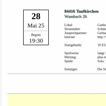
84416 Taufkirchen
28
Wambach 26
Mai 25
Lokal:
Gasth
Veranstalter:
Schüt
Ansprechpartner:
Gerha
Beginn
Internet:
http:
19:30
Startgebuehr:
10 E
Spielweise:
lange 
Wertung:
plus-
Spiele:
Solo,
Sonstiges:
Die St