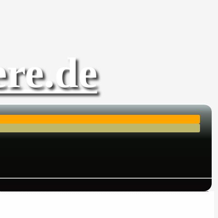
re.de