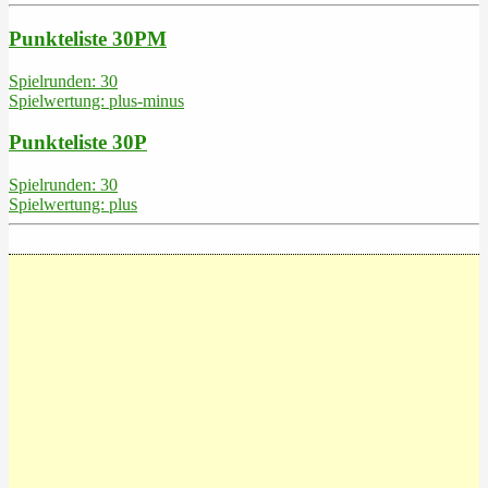
Punkteliste 30PM
Spielrunden: 30
Spielwertung: plus-minus
Punkteliste 30P
Spielrunden: 30
Spielwertung: plus