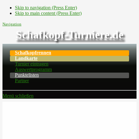
Skip to navigation (Press Enter)
Skip to main content (Press Enter)
Navigation
Schafkopf-Turniere.de
Schafkopfrennen
Landkarte
Turnier eintragen
Auswertprogramm
Punktelisten
Partner
Menü schließen