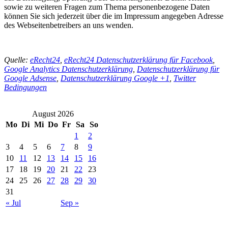
sowie zu weiteren Fragen zum Thema personenbezogene Daten
können Sie sich jederzeit über die im Impressum angegeben Adresse
des Webseitenbetreibers an uns wenden.
Quelle:
eRecht24
,
eRecht24 Datenschutzerklärung für Facebook
,
Google Analytics Datenschutzerklärung
,
Datenschutzerklärung für
Google Adsense
,
Datenschutzerklärung Google +1
,
Twitter
Bedingungen
August 2026
Mo
Di
Mi
Do
Fr
Sa
So
1
2
3
4
5
6
7
8
9
10
11
12
13
14
15
16
17
18
19
20
21
22
23
24
25
26
27
28
29
30
31
« Jul
Sep »