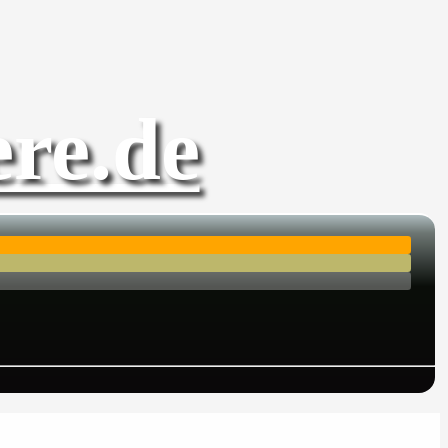
re.de