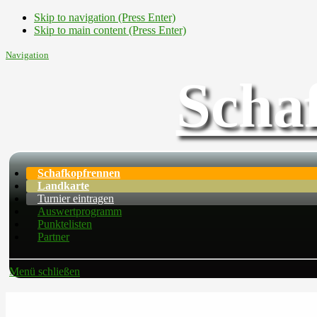
Skip to navigation (Press Enter)
Skip to main content (Press Enter)
Navigation
Scha
Schafkopfrennen
Landkarte
Turnier eintragen
Auswertprogramm
Punktelisten
Partner
Menü schließen