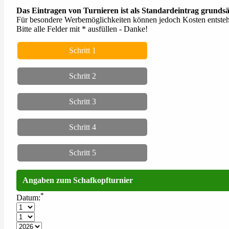
Das Eintragen von Turnieren ist als Standardeintrag grundsä
Für besondere Werbemöglichkeiten können jedoch Kosten entste
Bitte alle Felder mit * ausfüllen - Danke!
Schritt 1
Schritt 2
Schritt 3
Schritt 4
Schritt 5
Angaben zum Schafkopfturnier
*
Datum: