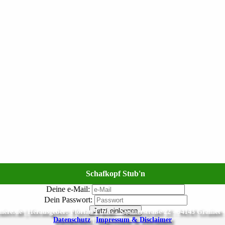
Schafkopf Stub'n
Deine e-Mail:
Dein Passwort:
Jetzt einloggen
ere.de | Herausgeber: Florian Fuchs - Säumerstraße 22 - 94143 Grainet 
Datenschutz
|
Impressum & Disclaimer