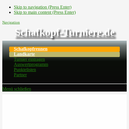
Skip to navigation (Press Enter)
Skip to main content (Press Enter)
Navigation
Schafkopf-Turniere.de
Schafkopfrennen
Landkarte
Turnier eintragen
Auswertprogramm
Punktelisten
Partner
Menü schließen