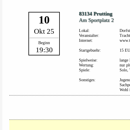
83134 Prutting
10
Am Sportplatz 2
Okt 25
Lokal:
Dorfst
Veranstalter:
Tracht
Internet:
www.tr
Beginn
19:30
Startgebuehr:
15 E
Spielweise:
lange 
Wertung:
nur pl
Spiele:
Solo, 
Sonstiges:
Jugen
Sachpr
Wohl i