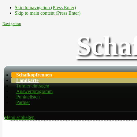
Skip to navigation (Press Enter)
Skip to main content (Press Enter)
Navigation
Scha
Schafkopfrennen
Landkarte
Turnier eintragen
Auswertprogramm
Punktelisten
Partner
Menü schließen