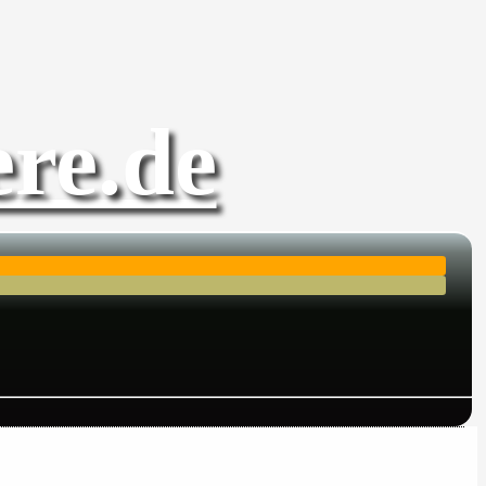
re.de