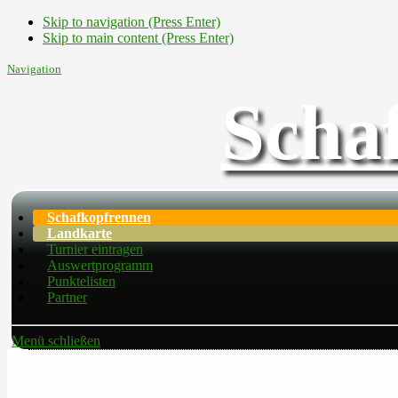
Skip to navigation (Press Enter)
Skip to main content (Press Enter)
Navigation
Scha
Schafkopfrennen
Landkarte
Turnier eintragen
Auswertprogramm
Punktelisten
Partner
Menü schließen