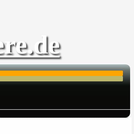
re.de