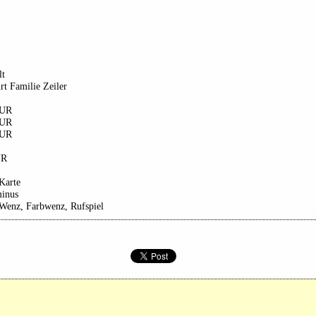
lt
rt Familie Zeiler
EUR
EUR
EUR
UR
Karte
minus
 Wenz, Farbwenz, Rufspiel