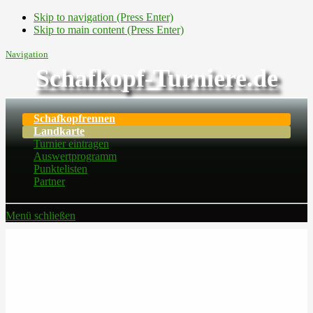
Skip to navigation (Press Enter)
Skip to main content (Press Enter)
Navigation
Schafkopf-Turniere.de
Schafkopfrennen
Landkarte
Turnier eintragen
Auswertprogramm
Punktelisten
Partner
Menü schließen