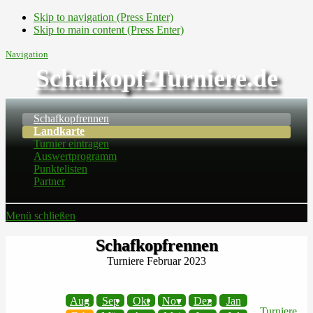
Skip to navigation (Press Enter)
Skip to main content (Press Enter)
Navigation
Schafkopf-Turniere.de
Schafkopfrennen
Landkarte
Turnier eintragen
Auswertprogramm
Punktelisten
Partner
Menü schließen
Schafkopfrennen
Turniere Februar 2023
Aug
Sep
Okt
Nov
Dez
Jan
Turniere