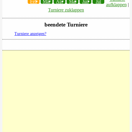
Feb
Mär
Apr
Mai
Jun
Jul
aufklappen
|
Turniere zuklappen
beendete Turniere
Turniere anzeigen?