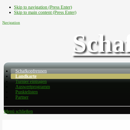
Skip to navigation (Press Enter)
Skip to main content (Press Enter)
Navigation
Scha
Schafkopfrennen
Landkarte
Turnier eintragen
Auswertprogramm
Punktelisten
Partner
Menü schließen