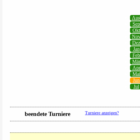
Au
Sep
Okt
No
De
Jan
Feb
Mä
Ap
Ma
Jun
Jul
beendete Turniere
Turniere anzeigen?