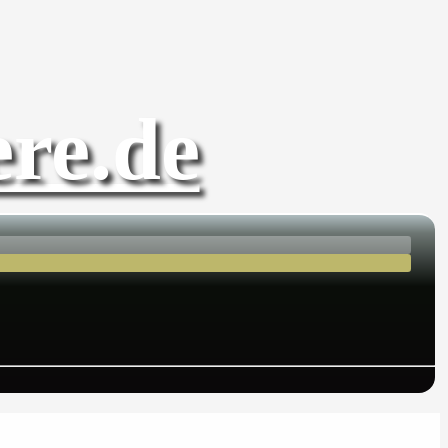
re.de