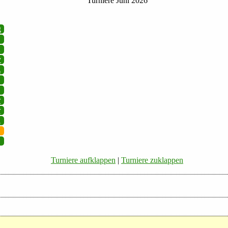
Turniere Juni 2026
g
v
z
r
r
i
Turniere aufklappen
|
Turniere zuklappen