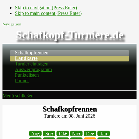
Skip to navigation (Press Enter)
Skip to main content (Press Enter)
Navigation
Schafkopf-Turniere.de
Schafkopfrennen
Landkarte
Turnier eintragen
Auswertprogramm
Punktelisten
Partner
Menü schließen
Schafkopfrennen
Turniere am 08. Juni 2026
Aug
Sep
Okt
Nov
Dez
Jan