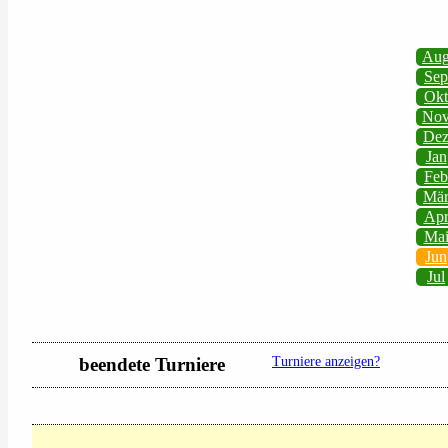
Au
Sep
Okt
No
De
Jan
Feb
Mä
Ap
Ma
Jun
Jul
beendete Turniere
Turniere anzeigen?