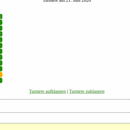
Turniere am 21. Juni 2026
g
v
z
r
r
i
Turniere aufklappen
|
Turniere zuklappen