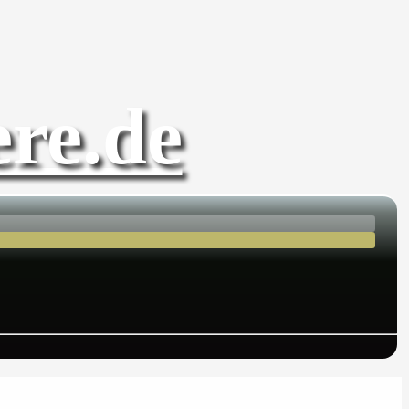
re.de