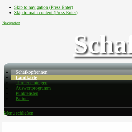
Skip to navigation (Press Enter)
Skip to main content (Press Enter)
Navigation
Scha
Schafkopfrennen
Landkarte
Turnier eintragen
Auswertprogramm
Punktelisten
Partner
Menü schließen