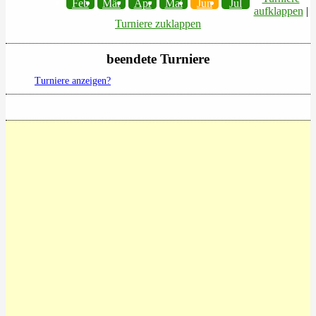
Feb
Mär
Apr
Mai
Jun
Jul
aufklappen
|
Turniere zuklappen
beendete Turniere
Turniere anzeigen?