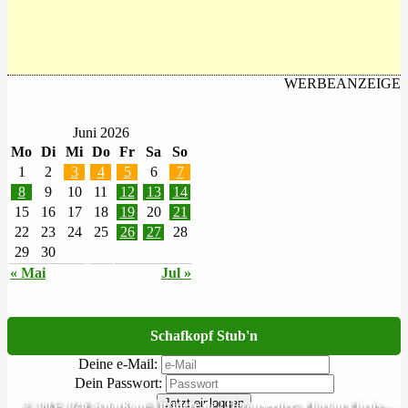
WERBEANZEIGE
Juni 2026
Mo
Di
Mi
Do
Fr
Sa
So
1
2
3
4
5
6
7
8
9
10
11
12
13
14
15
16
17
18
19
20
21
22
23
24
25
26
27
28
29
30
« Mai
Jul »
Schafkopf Stub'n
Deine e-Mail:
Dein Passwort:
Jetzt einloggen
© 2003-2026 Schafkopf-Turniere.de | Herausgeber: Florian Fuchs -