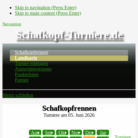
Skip to navigation (Press Enter)
Skip to main content (Press Enter)
Navigation
Schafkopf-Turniere.de
Schafkopfrennen
Landkarte
Turnier eintragen
Auswertprogramm
Punktelisten
Partner
Menü schließen
Schafkopfrennen
Turniere am 05. Juni 2026
Aug
Sep
Okt
Nov
Dez
Jan
Turniere