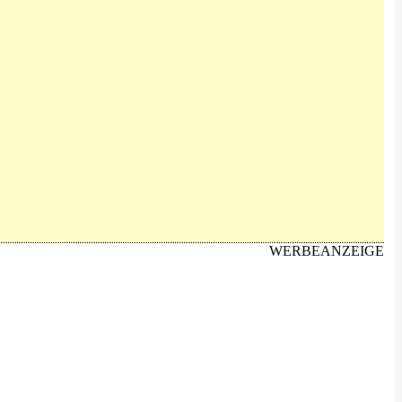
WERBEANZEIGE