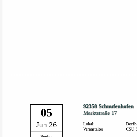
92358 Schnufenhofen
05
Marktstraße 17
Jun 26
Lokal:
Dorfh
Veranstalter:
CSU S
Beginn