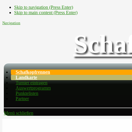
Skip to navigation (Press Enter)
Skip to main content (Press Enter)
Navigation
Scha
Schafkopfrennen
Landkarte
Turnier eintragen
Auswertprogramm
Punktelisten
Partner
Menü schließen