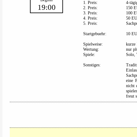
1. Preis:
4-tägi
19:00
2. Preis:
150 
3. Preis:
100 
4. Preis:
50 E
5. Preis:
Sachpr
Startgebuehr:
10 E
Spielweise:
kurze 
Wertung:
nur pl
Spiele:
Solo, 
Sonstiges:
Tradi
Einla
Sachpr
eine 
nicht 
spiel
freut