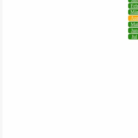
Feb
Mä
Ap
Ma
Jun
Jul