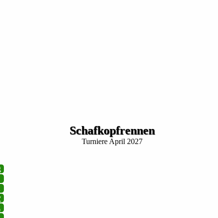
Schafkopfrennen
Turniere April 2027
g
v
z