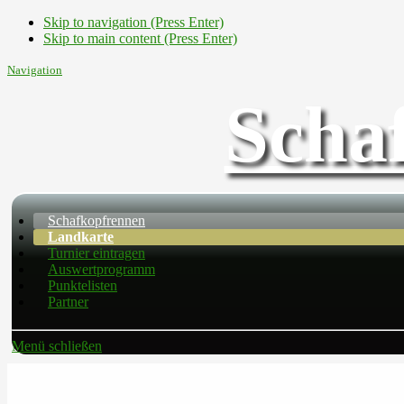
Skip to navigation (Press Enter)
Skip to main content (Press Enter)
Navigation
Scha
Schafkopfrennen
Landkarte
Turnier eintragen
Auswertprogramm
Punktelisten
Partner
Menü schließen