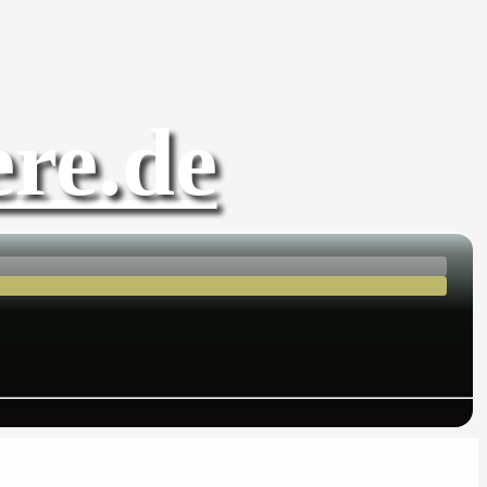
re.de