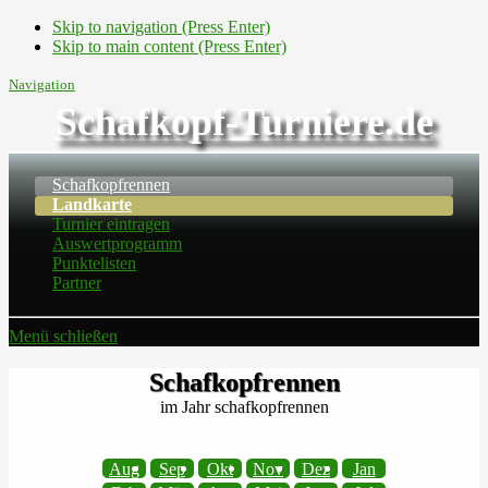
Skip to navigation (Press Enter)
Skip to main content (Press Enter)
Navigation
Schafkopf-Turniere.de
Schafkopfrennen
Landkarte
Turnier eintragen
Auswertprogramm
Punktelisten
Partner
Menü schließen
Schafkopfrennen
im Jahr schafkopfrennen
Aug
Sep
Okt
Nov
Dez
Jan