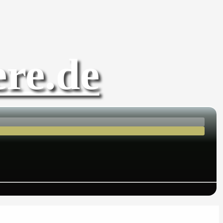
re.de