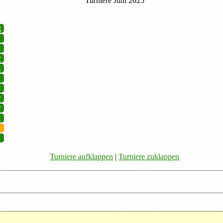
Turniere Juni 2025
g
v
z
r
r
i
Turniere aufklappen
|
Turniere zuklappen