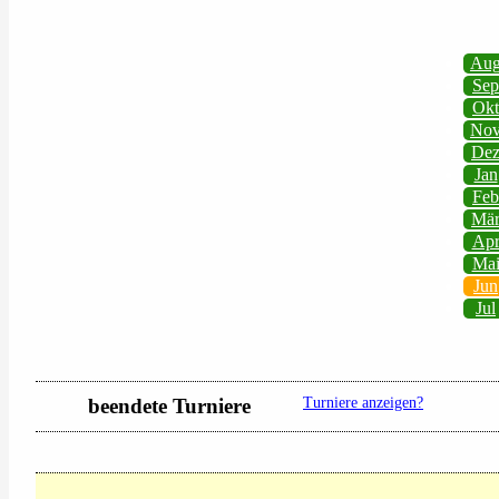
Au
Sep
Okt
No
De
Jan
Feb
Mä
Ap
Ma
Jun
Jul
beendete Turniere
Turniere anzeigen?