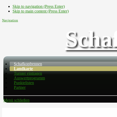
Skip to navigation (Press Enter)
Skip to main content (Press Enter)
Navigation
Scha
Schafkopfrennen
Landkarte
Turnier eintragen
Auswertprogramm
Punktelisten
Partner
Menü schließen