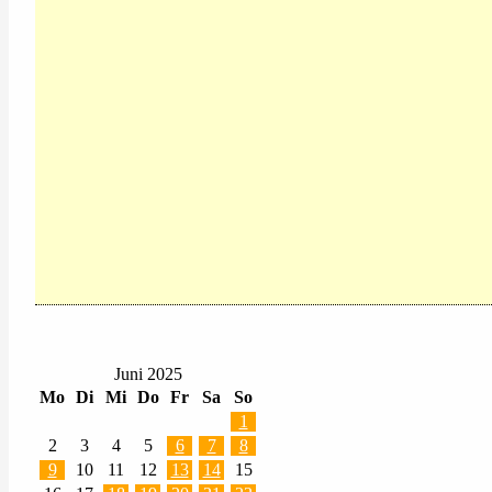
Juni 2025
Mo
Di
Mi
Do
Fr
Sa
So
1
2
3
4
5
6
7
8
9
10
11
12
13
14
15