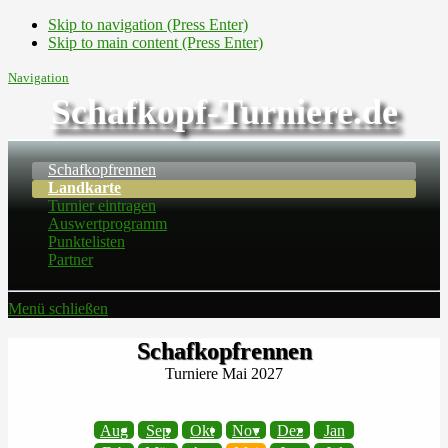
Skip to navigation (Press Enter)
Skip to main content (Press Enter)
Navigation
Schafkopf-Turniere.de
Schafkopfrennen
Landkarte
Turnier eintragen
Auswertprogramm
Punktelisten
Partner
Menü schließen
Schafkopfrennen
Turniere Mai 2027
Aug
Sep
Okt
Nov
Dez
Jan