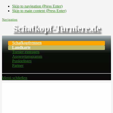
Skip to navigation (Press Enter)
Skip to main content (Press Enter)
Navigation
Schafkopf-Turniere.de
Schafkopfrennen
Landkarte
Turnier eintragen
Auswertprogramm
Punktelisten
Partner
Menü schließen