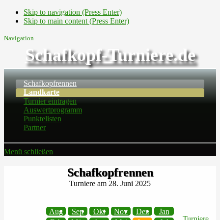
Skip to navigation (Press Enter)
Skip to main content (Press Enter)
Navigation
Schafkopf-Turniere.de
Schafkopfrennen
Landkarte
Turnier eintragen
Auswertprogramm
Punktelisten
Partner
Menü schließen
Schafkopfrennen
Turniere am 28. Juni 2025
Aug
Sep
Okt
Nov
Dez
Jan
Turniere