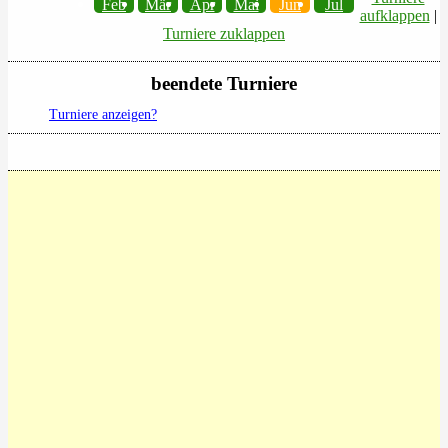
Feb
Mär
Apr
Mai
Jun
Jul
aufklappen
|
Turniere zuklappen
beendete Turniere
Turniere anzeigen?