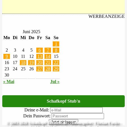
WERBEANZEIGE
Juni 2025
Mo
Di
Mi
Do
Fr
Sa
So
1
2
3
4
5
6
7
8
9
10
11
12
13
14
15
16
17
18
19
20
21
22
23
24
25
26
27
28
29
30
« Mai
Jul »
Schafkopf Stub'n
Deine e-Mail:
Dein Passwort:
Jetzt einloggen
© 2003-2026 Schafkopf-Turniere.de | Herausgeber: Florian Fuchs -