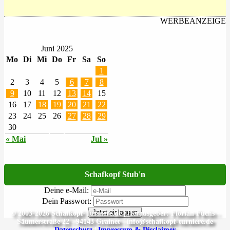
WERBEANZEIGE
Juni 2025
Mo
Di
Mi
Do
Fr
Sa
So
1
2
3
4
5
6
7
8
9
10
11
12
13
14
15
16
17
18
19
20
21
22
23
24
25
26
27
28
29
30
« Mai
Jul »
Schafkopf Stub'n
Deine e-Mail:
Dein Passwort:
Jetzt einloggen
© 2003-2026 Schafkopf-Turniere.de | Herausgeber: Florian Fuchs -
Säumerstraße 22 - 94143 Grainet - info@schafkopf-turniere.de
Datenschutz
|
Impressum & Disclaimer