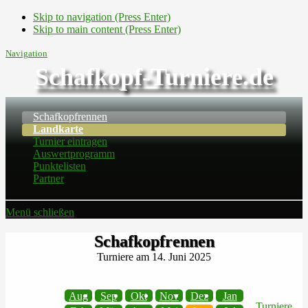
Skip to navigation (Press Enter)
Skip to main content (Press Enter)
Navigation
Schafkopf-Turniere.de
Schafkopfrennen
Landkarte
Turnier eintragen
Auswertprogramm
Punktelisten
Partner
Menü schließen
Schafkopfrennen
Turniere am 14. Juni 2025
Aug
Sep
Okt
Nov
Dez
Jan
Turniere