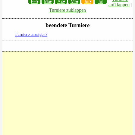
Feb
Mär
Apr
Mai
Jun
Jul
aufklappen
|
Turniere zuklappen
beendete Turniere
Turniere anzeigen?