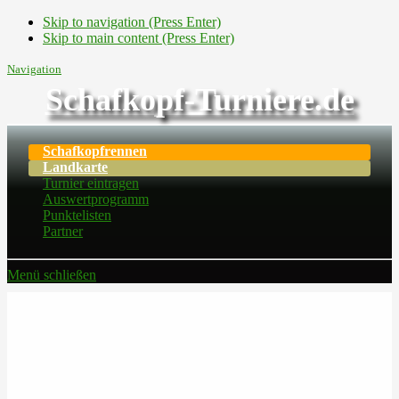
Skip to navigation (Press Enter)
Skip to main content (Press Enter)
Navigation
Schafkopf-Turniere.de
Schafkopfrennen
Landkarte
Turnier eintragen
Auswertprogramm
Punktelisten
Partner
Menü schließen