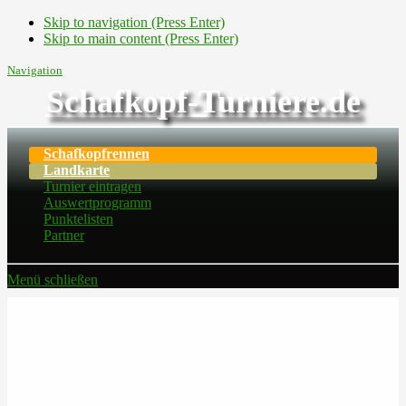
Skip to navigation (Press Enter)
Skip to main content (Press Enter)
Navigation
Schafkopf-Turniere.de
Schafkopfrennen
Landkarte
Turnier eintragen
Auswertprogramm
Punktelisten
Partner
Menü schließen