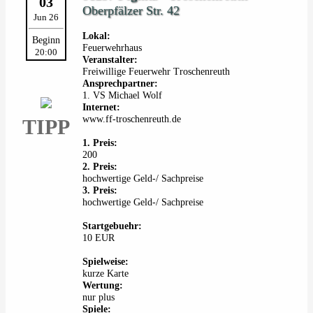
03
Oberpfälzer Str. 42
Jun 26
Lokal:
Beginn
Feuerwehrhaus
20:00
Veranstalter:
Freiwillige Feuerwehr Troschenreuth
Ansprechpartner:
1. VS Michael Wolf
Internet:
www.ff-troschenreuth.de
TIPP
1. Preis:
200
2. Preis:
hochwertige Geld-/ Sachpreise
3. Preis:
hochwertige Geld-/ Sachpreise
Startgebuehr:
10 EUR
Spielweise:
kurze Karte
Wertung:
nur plus
Spiele: