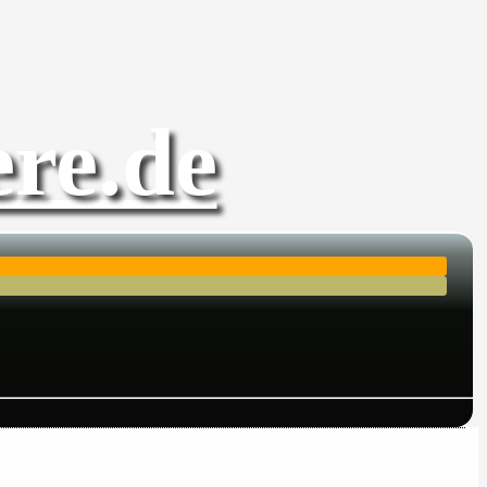
re.de