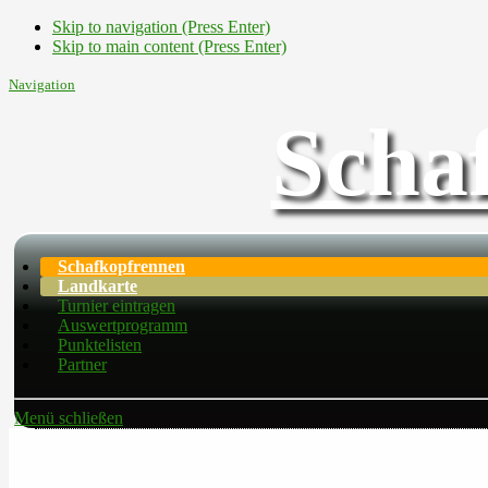
Skip to navigation (Press Enter)
Skip to main content (Press Enter)
Navigation
Scha
Schafkopfrennen
Landkarte
Turnier eintragen
Auswertprogramm
Punktelisten
Partner
Menü schließen