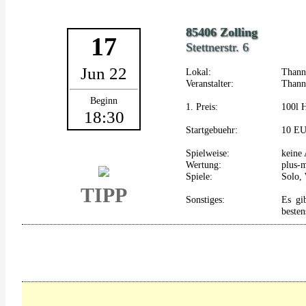
85406 Zolling
17
Stettnerstr. 6
Jun 22
Lokal:
Thann
Veranstalter:
Thann
Beginn
1. Preis:
100l 
18:30
Startgebuehr:
10 E
Spielweise:
keine
Wertung:
plus-
Spiele:
Solo, 
TIPP
Sonstiges:
Es gi
besten