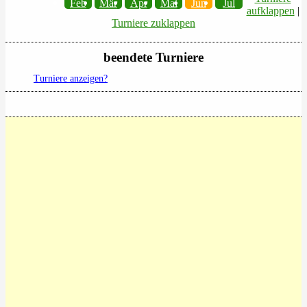
Feb
Mär
Apr
Mai
Jun
Jul
aufklappen
|
Turniere zuklappen
beendete Turniere
Turniere anzeigen?