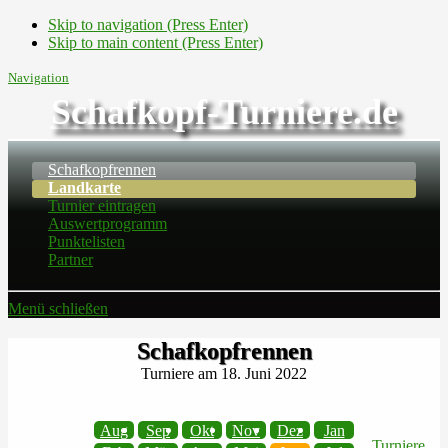
Skip to navigation (Press Enter)
Skip to main content (Press Enter)
Navigation
Schafkopf-Turniere.de
Schafkopfrennen
Landkarte
Turnier eintragen
Auswertprogramm
Punktelisten
Partner
Menü schließen
Schafkopfrennen
Turniere am 18. Juni 2022
Aug
Sep
Okt
Nov
Dez
Jan
Turniere