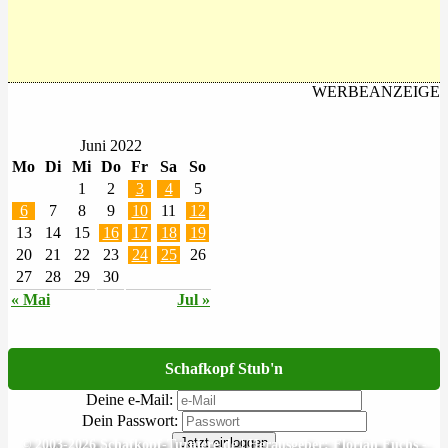
WERBEANZEIGE
Juni 2022
Mo
Di
Mi
Do
Fr
Sa
So
1
2
3
4
5
6
7
8
9
10
11
12
13
14
15
16
17
18
19
20
21
22
23
24
25
26
27
28
29
30
« Mai
Jul »
Schafkopf Stub'n
Deine e-Mail:
Dein Passwort:
Jetzt einloggen
© 2003-2026 Schafkopf-Turniere.de | Herausgeber: Florian Fuchs -