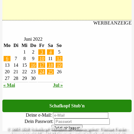
WERBEANZEIGE
Juni 2022
Mo
Di
Mi
Do
Fr
Sa
So
1
2
3
4
5
6
7
8
9
10
11
12
13
14
15
16
17
18
19
20
21
22
23
24
25
26
27
28
29
30
« Mai
Jul »
Schafkopf Stub'n
Deine e-Mail:
Dein Passwort:
Jetzt einloggen
© 2003-2026 Schafkopf-Turniere.de | Herausgeber: Florian Fuchs -
Säumerstraße 22 - 94143 Grainet - info@schafkopf-turniere.de