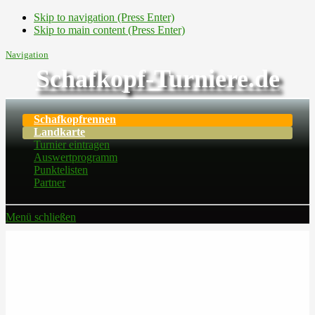
Skip to navigation (Press Enter)
Skip to main content (Press Enter)
Navigation
Schafkopf-Turniere.de
Schafkopfrennen
Landkarte
Turnier eintragen
Auswertprogramm
Punktelisten
Partner
Menü schließen