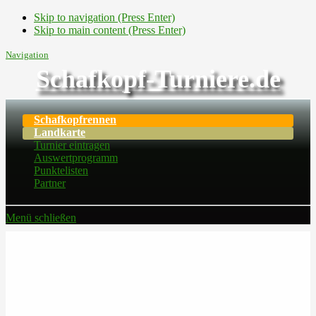
Skip to navigation (Press Enter)
Skip to main content (Press Enter)
Navigation
Schafkopf-Turniere.de
Schafkopfrennen
Landkarte
Turnier eintragen
Auswertprogramm
Punktelisten
Partner
Menü schließen