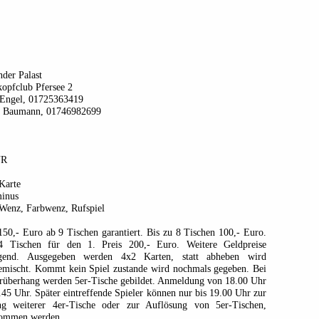
der Palast
opfclub Pfersee 2
 Engel, 01725363419
n Baumann, 01746982699
UR
Karte
minus
 Wenz, Farbwenz, Rufspiel
150,- Euro ab 9 Tischen garantiert. Bis zu 8 Tischen 100,- Euro.
 Tischen für den 1. Preis 200,- Euro. Weitere Geldpreise
igend. Ausgegeben werden 4x2 Karten, statt abheben wird
emischt. Kommt kein Spiel zustande wird nochmals gegeben. Bei
erüberhang werden 5er-Tische gebildet. Anmeldung von 18.00 Uhr
.45 Uhr. Später eintreffende Spieler können nur bis 19.00 Uhr zur
ng weiterer 4er-Tische oder zur Auflösung von 5er-Tischen,
ommen werden.