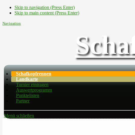
Skip to navigation (Press Enter)
Skip to main content (Press Enter)
Navigation
Scha
Schafkopfrennen
Landkarte
Turnier eintragen
Auswertprogramm
Punktelisten
Partner
Menü schließen