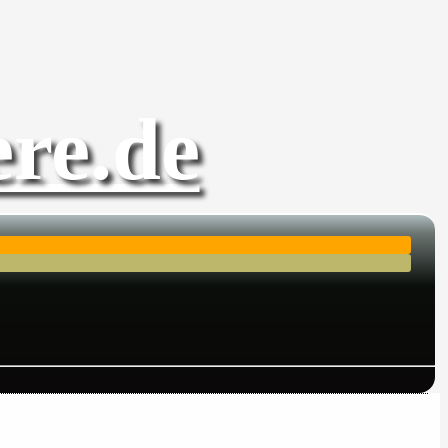
re.de