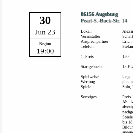
86156 Augsburg
30
Pearl-S.-Buck-Str. 14
Jun 23
Lokal:
Alexan
Veranstalter:
Schafk
Ansprechpartner:
Erich
Beginn
Telefon:
Stefa
19:00
1. Preis:
150
Startgebuehr:
15 E
Spielweise:
lange 
Wertung:
plus-
Spiele:
Solo,
Sonstiges:
Preis 
Ab 14
abste
nachg
Spiel
bis 18
Bildu
angen